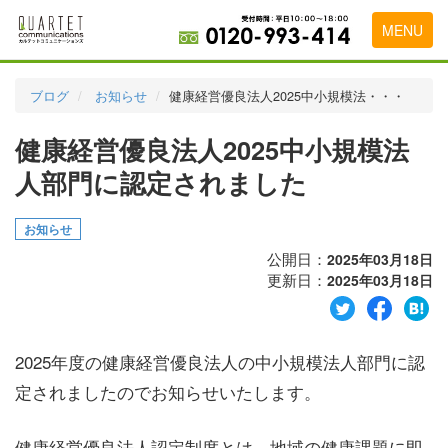
MENU
トップページ
ブログ
お知らせ
健康経営優良法人2025中小規模法・・・
料金表
健康経営優良法人2025中小規模法
実績・お客様の声
人部門に認定されました
初めて導入をお考えの方
お知らせ
代理店の乗り換えをお考えの方
公開日：
2025年03月18日
更新日：
2025年03月18日
広告代理店・HP制作会社様へ
お申し込みから運用開始までの流れ
2025年度の健康経営優良法人の中小規模法人部門に認
会社概要
定されましたのでお知らせいたします。
お問い合わせ
健康経営優良法人認定制度とは、地域の健康課題に即