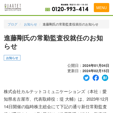
MENU
トップページ
ブログ
お知らせ
進藤剛氏の常勤監査役就任のお知らせ
料金表
進藤剛氏の常勤監査役就任のお知
実績・お客様の声
らせ
初めて導入をお考えの方
お知らせ
代理店の乗り換えをお考えの方
公開日：
2024年01月04日
更新日：
2024年02月15日
広告代理店・HP制作会社様へ
お申し込みから運用開始までの流れ
株式会社カルテットコミュニケーションズ（本社：愛
会社概要
知県名古屋市、代表取締役：堤 大輔）は、2023年12月
お問い合わせ
14日開催の臨時株主総会にて下記の通り新任常勤監査