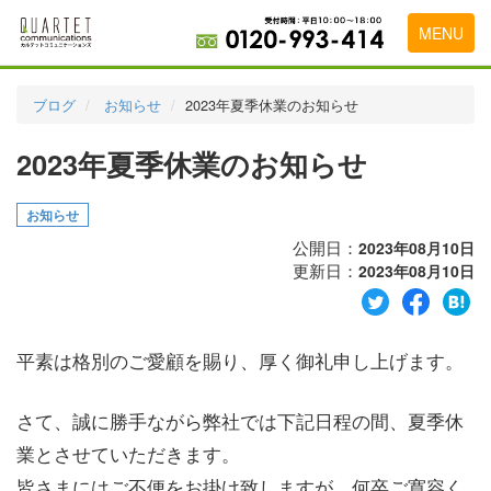
MENU
トップページ
ブログ
お知らせ
2023年夏季休業のお知らせ
料金表
2023年夏季休業のお知らせ
実績・お客様の声
お知らせ
初めて導入をお考えの方
公開日：
2023年08月10日
代理店の乗り換えをお考えの方
更新日：
2023年08月10日
広告代理店・HP制作会社様へ
平素は格別のご愛顧を賜り、厚く御礼申し上げます。
お申し込みから運用開始までの流れ
会社概要
さて、誠に勝手ながら弊社では下記日程の間、夏季休
お問い合わせ
業とさせていただきます。
皆さまにはご不便をお掛け致しますが、何卒ご寛容く