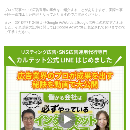
ブログ記事の中で広告運用の事例をご紹介することがありますが、実際の事
例を一部加工した内容となっておりますのでご留意ください。
また、2018年7月24日よりGoogle AdWordsはGoogle広告に名称変更されま
した。それ以前の記事に関してはGoogle AdWordsと表記されておりますので
ご了承ください。