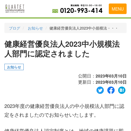
MENU
トップページ
ブログ
お知らせ
健康経営優良法人2023中小規模法・・・
料金表
健康経営優良法人2023中小規模法
実績・お客様の声
人部門に認定されました
初めて導入をお考えの方
お知らせ
代理店の乗り換えをお考えの方
公開日：
2023年03月10日
更新日：
2023年03月10日
広告代理店・HP制作会社様へ
お申し込みから運用開始までの流れ
2023年度の健康経営優良法人の中小規模法人部門に認
会社概要
定をされましたのでお知らせいたします。
お問い合わせ
健康経営優良法人認定制度とは、地域の健康課題に即