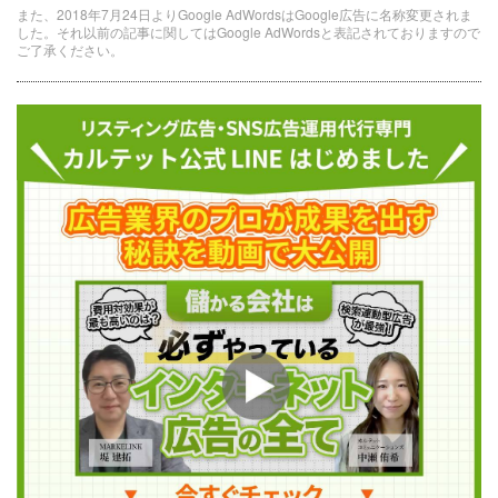
また、2018年7月24日よりGoogle AdWordsはGoogle広告に名称変更されま
した。それ以前の記事に関してはGoogle AdWordsと表記されておりますので
ご了承ください。