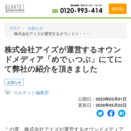
MENU
トップページ
ブログ
お知らせ
株式会社アイズが運営するオウンドメ・・・
料金表
株式会社アイズが運営するオウン
実績・お客様の声
ドメディア「めでぃつぶ」にてに
初めて導入をお考えの方
て弊社の紹介を頂きました
代理店の乗り換えをお考えの方
お知らせ
広告代理店・HP制作会社様へ
カルテット編集部
お申し込みから運用開始までの流れ
公開日：
2023年03月01日
更新日：
2026年05月22日
会社概要
お問い合わせ
この度、株式会社アイズが運営するオウンドメディア