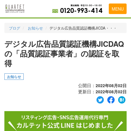
MENU
トップページ
ブログ
お知らせ
デジタル広告品質認証機構JICDA・・・
料金表
デジタル広告品質認証機構JICDAQ
実績・お客様の声
の「品質認証事業者」の認証を取
初めて導入をお考えの方
得
代理店の乗り換えをお考えの方
お知らせ
広告代理店・HP制作会社様へ
公開日：
2022年08月02日
更新日：
2022年08月02日
お申し込みから運用開始までの流れ
会社概要
お問い合わせ