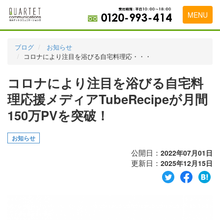
MENU
トップページ
ブログ
お知らせ
コロナにより注目を浴びる自宅料理応・・・
料金表
コロナにより注目を浴びる自宅料
実績・お客様の声
理応援メディアTubeRecipeが月間
初めて導入をお考えの方
150万PVを突破！
代理店の乗り換えをお考えの方
お知らせ
広告代理店・HP制作会社様へ
公開日：
2022年07月01日
お申し込みから運用開始までの流れ
更新日：
2025年12月15日
会社概要
お問い合わせ