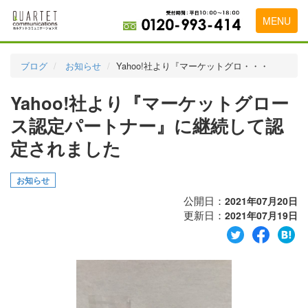
MENU
トップページ
ブログ
お知らせ
Yahoo!社より『マーケットグロ・・・
料金表
Yahoo!社より『マーケットグロー
実績・お客様の声
ス認定パートナー』に継続して認
初めて導入をお考えの方
定されました
代理店の乗り換えをお考えの方
お知らせ
広告代理店・HP制作会社様へ
公開日：
2021年07月20日
更新日：
2021年07月19日
お申し込みから運用開始までの流れ
会社概要
お問い合わせ