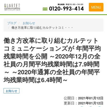
MENU
トップページ
ブログ
お知らせ
働き方改革に取り組むカルテットコミ・・・
料金表
働き方改革に取り組むカルテット
実績・お客様の声
コミュニケーションズが 年間平均
初めて導入をお考えの方
残業時間を公開 ～2020年12月の全
代理店の乗り換えをお考えの方
社員の月間平均残業時間は7.9時間
広告代理店・HP制作会社様へ
～ ～2020年通算の全社員の年間平
均残業時間は6.4時間～
お申し込みから運用開始までの流れ
会社概要
お知らせ
お問い合わせ
公開日：
2021年01月12日
更新日：
2021年01月12日