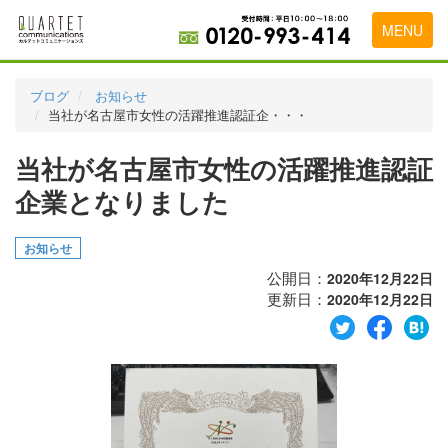
MENU
トップページ
ブログ
お知らせ
当社が名古屋市女性の活躍推進認証企・・・
料金表
当社が名古屋市女性の活躍推進認証
実績・お客様の声
企業となりました
初めて導入をお考えの方
代理店の乗り換えをお考えの方
お知らせ
公開日：
2020年12月22日
広告代理店・HP制作会社様へ
更新日：
2020年12月22日
お申し込みから運用開始までの流れ
会社概要
お問い合わせ