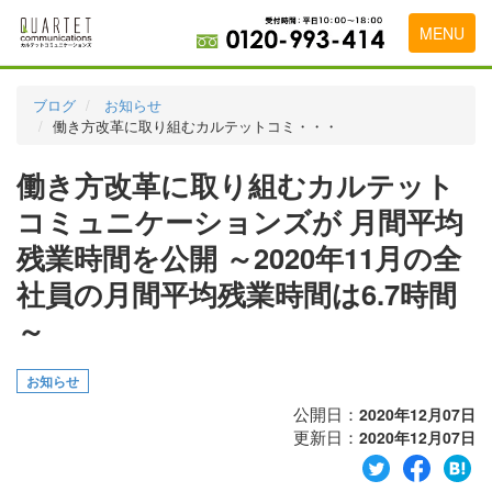
MENU
トップページ
ブログ
お知らせ
働き方改革に取り組むカルテットコミ・・・
料金表
働き方改革に取り組むカルテット
実績・お客様の声
コミュニケーションズが 月間平均
初めて導入をお考えの方
残業時間を公開 ～2020年11月の全
代理店の乗り換えをお考えの方
社員の月間平均残業時間は6.7時間
広告代理店・HP制作会社様へ
～
お申し込みから運用開始までの流れ
お知らせ
会社概要
公開日：
2020年12月07日
更新日：
2020年12月07日
お問い合わせ