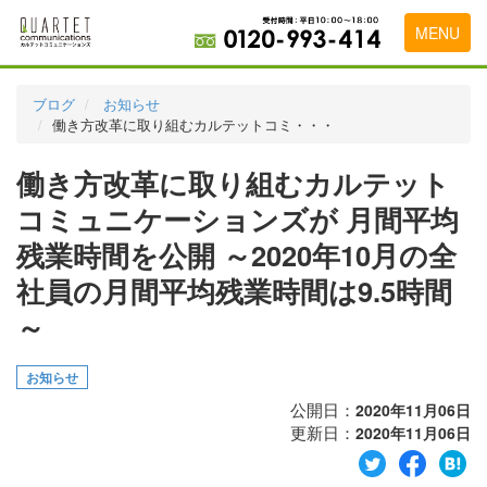
MENU
トップページ
ブログ
お知らせ
働き方改革に取り組むカルテットコミ・・・
料金表
働き方改革に取り組むカルテット
実績・お客様の声
コミュニケーションズが 月間平均
初めて導入をお考えの方
残業時間を公開 ～2020年10月の全
代理店の乗り換えをお考えの方
社員の月間平均残業時間は9.5時間
広告代理店・HP制作会社様へ
～
お申し込みから運用開始までの流れ
お知らせ
会社概要
公開日：
2020年11月06日
更新日：
2020年11月06日
お問い合わせ