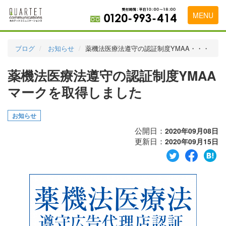
MENU
トップページ
ブログ
お知らせ
薬機法医療法遵守の認証制度YMAA・・・
料金表
薬機法医療法遵守の認証制度YMAA
実績・お客様の声
マークを取得しました
初めて導入をお考えの方
お知らせ
代理店の乗り換えをお考えの方
公開日：
2020年09月08日
更新日：
2020年09月15日
広告代理店・HP制作会社様へ
お申し込みから運用開始までの流れ
会社概要
お問い合わせ