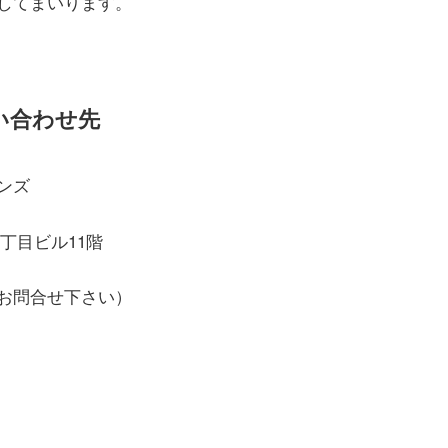
してまいります。
い合わせ先
ンズ
二丁目ビル11階
件とお問合せ下さい）