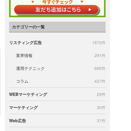
カテゴリーの一覧
間
リスティング広告
1872件
業界情報
291件
運用テクニック
665件
コラム
427件
WEBマーケティング
29件
マーケティング
30件
Web広告
37件