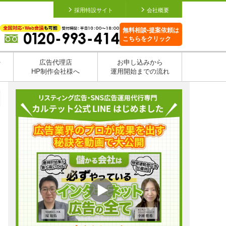
採用特設サイト
会社概要
無料相談•提案依頼は
こちらをクリック
を
広告代理店
お申し込みから
HP制作会社様へ
運用開始までの流れ
日
日