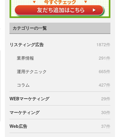
カテゴリーの一覧
時
リスティング広告
1872件
業界情報
291件
運用テクニック
665件
コラム
427件
WEBマーケティング
29件
マーケティング
30件
Web広告
37件