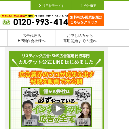
採用特設サイト
会社概要
無料相談•提案依頼は
こちらをクリック
を
広告代理店
お申し込みから
HP制作会社様へ
運用開始までの流れ
日
日