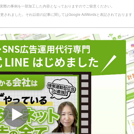
実際の事例を一部加工した内容となっておりますのでご留意ください。
に名称変更されました。それ以前の記事に関してはGoogle AdWordsと表記されております