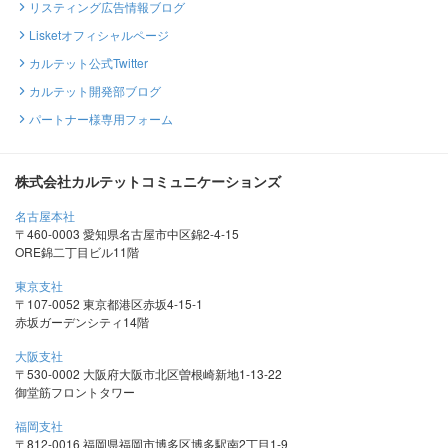
リスティング広告情報ブログ
Lisketオフィシャルページ
カルテット公式Twitter
カルテット開発部ブログ
パートナー様専用フォーム
株式会社カルテットコミュニケーションズ
名古屋本社
〒460-0003 愛知県名古屋市中区錦2-4-15
ORE錦二丁目ビル11階
東京支社
〒107-0052 東京都港区赤坂4-15-1
赤坂ガーデンシティ14階
大阪支社
〒530-0002 大阪府大阪市北区曽根崎新地1-13-22
御堂筋フロントタワー
福岡支社
〒812-0016 福岡県福岡市博多区博多駅南2丁目1-9