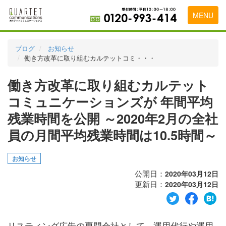
MENU
トップページ
ブログ
お知らせ
働き方改革に取り組むカルテットコミ・・・
料金表
働き方改革に取り組むカルテット
実績・お客様の声
コミュニケーションズが 年間平均
初めて導入をお考えの方
残業時間を公開 ～2020年2月の全社
代理店の乗り換えをお考えの方
員の月間平均残業時間は10.5時間～
広告代理店・HP制作会社様へ
お知らせ
お申し込みから運用開始までの流れ
公開日：
2020年03月12日
更新日：
2020年03月12日
会社概要
お問い合わせ
リスティング広告の専門会社として、運用代行や運用