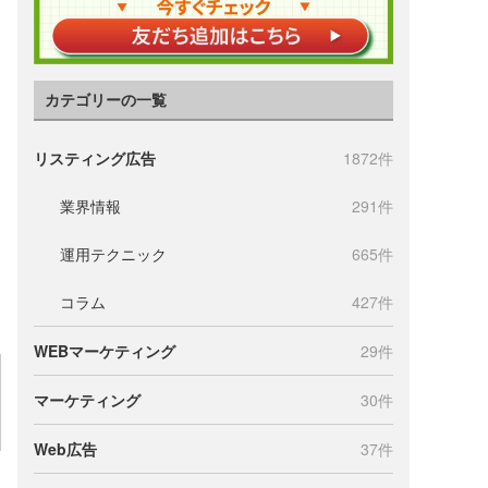
カテゴリーの一覧
リスティング広告
1872件
業界情報
291件
運用テクニック
665件
コラム
427件
WEBマーケティング
29件
マーケティング
30件
Web広告
37件