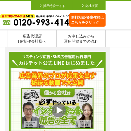
採用特設サイト
会社概要
無料相談•提案依頼は
こちらをクリック
を
広告代理店
お申し込みから
HP制作会社様へ
運用開始までの流れ
日
日