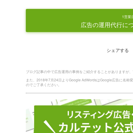
1営業
広告の運用代行に
シェアする
ブログ記事の中で広告運用の事例をご紹介することがありますが、
また、2018年7月24日よりGoogle AdWordsはGoogle広告
のでご了承ください。