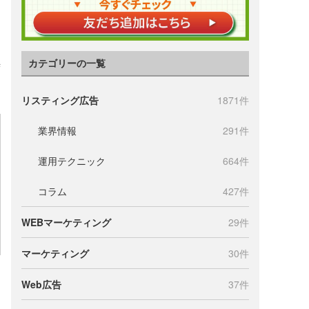
カテゴリーの一覧
時
リスティング広告
1871件
業界情報
291件
運用テクニック
664件
コラム
427件
WEBマーケティング
29件
マーケティング
30件
Web広告
37件