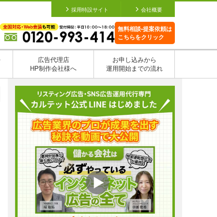
採用特設サイト
会社概要
無料相談•提案依頼は
こちらをクリック
を
広告代理店
お申し込みから
HP制作会社様へ
運用開始までの流れ
日
日