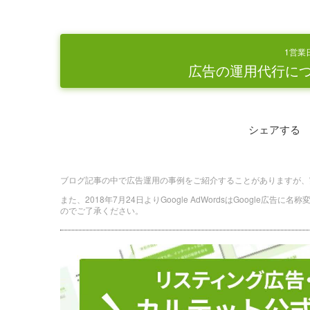
1営業
広告の運用代行に
シェアする
ブログ記事の中で広告運用の事例をご紹介することがありますが、
また、2018年7月24日よりGoogle AdWordsはGoogle広告
のでご了承ください。