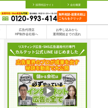
採用特設サイト
会社概要
無料相談•提案依頼は
こちらをクリック
を
広告代理店
お申し込みから
HP制作会社様へ
運用開始までの流れ
日
日