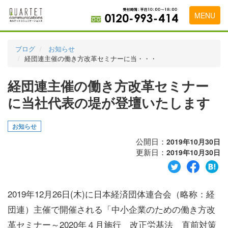
MENU
トップページ
ブログ
お知らせ
経団連主催の働き方改革セミナーに当・・・
料金表
経団連主催の働き方改革セミナー
実績・お客様の声
に当社代表の堤が登壇いたします
初めて導入をお考えの方
代理店の乗り換えをお考えの方
お知らせ
公開日：
2019年10月30日
広告代理店・HP制作会社様へ
更新日：
2019年10月30日
お申し込みから運用開始までの流れ
会社概要
2019年12月26日(木)に日本経済団体連合会（略称：経
団連）主催で開催される「中小企業のための働き方改
お問い合わせ
革セミナー～2020年４月施行 改正労基法 直前対策