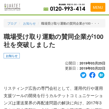
MENU
トップページ
ブログ
お知らせ
職場受け取り運動の賛同企業が100・・・
料金表
職場受け取り運動の賛同企業が100
実績・お客様の声
社を突破しました
初めて導入をお考えの方
お知らせ
代理店の乗り換えをお考えの方
公開日：
2019年03月25日
更新日：
2019年03月22日
広告代理店・HP制作会社様へ
お申し込みから運用開始までの流れ
リスティング広告の専門会社として、運用代行や運用
会社概要
支援ツールの開発を行うカルテットコミュニケーショ
お問い合わせ
ンズは運送業界の再配達問題の解決に向け、2017年3