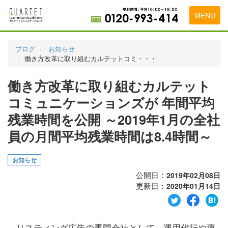
MENU
トップページ
ブログ
お知らせ
働き方改革に取り組むカルテットコミ・・・
料金表
働き方改革に取り組むカルテット
実績・お客様の声
コミュニケーションズが 年間平均
初めて導入をお考えの方
残業時間を公開 ～2019年1月の全社
代理店の乗り換えをお考えの方
員の月間平均残業時間は8.4時間～
広告代理店・HP制作会社様へ
お知らせ
お申し込みから運用開始までの流れ
公開日：
2019年02月08日
更新日：
2020年01月14日
会社概要
お問い合わせ
リスティング広告の専門会社として、運用代行や運