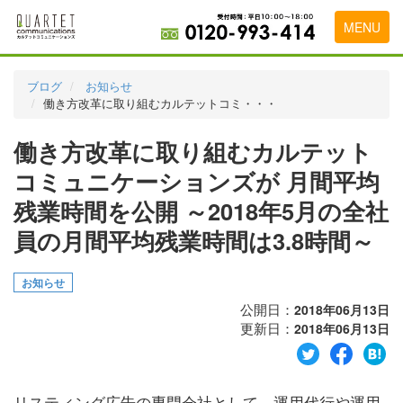
MENU
トップページ
ブログ
お知らせ
働き方改革に取り組むカルテットコミ・・・
料金表
働き方改革に取り組むカルテット
実績・お客様の声
コミュニケーションズが 月間平均
初めて導入をお考えの方
残業時間を公開 ～2018年5月の全社
代理店の乗り換えをお考えの方
員の月間平均残業時間は3.8時間～
広告代理店・HP制作会社様へ
お知らせ
お申し込みから運用開始までの流れ
公開日：
2018年06月13日
更新日：
2018年06月13日
会社概要
お問い合わせ
リスティング広告の専門会社として、運用代行や運用