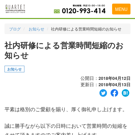
MENU
トップページ
ブログ
お知らせ
社内研修による営業時間短縮のお知らせ
料金表
社内研修による営業時間短縮のお
実績・お客様の声
知らせ
初めて導入をお考えの方
お知らせ
代理店の乗り換えをお考えの方
公開日：
2018年04月12日
更新日：
2018年04月13日
広告代理店・HP制作会社様へ
お申し込みから運用開始までの流れ
平素は格別のご愛顧を賜り、厚く御礼申し上げます。
会社概要
お問い合わせ
誠に勝手ながら以下の日時において営業時間の短縮を
させて頂きますのでご案内差し上げます。