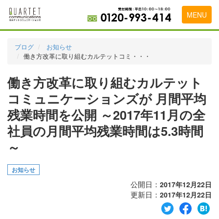
MENU
トップページ
ブログ
お知らせ
働き方改革に取り組むカルテットコミ・・・
料金表
働き方改革に取り組むカルテット
実績・お客様の声
コミュニケーションズが 月間平均
初めて導入をお考えの方
残業時間を公開 ～2017年11月の全
代理店の乗り換えをお考えの方
社員の月間平均残業時間は5.3時間
広告代理店・HP制作会社様へ
～
お申し込みから運用開始までの流れ
お知らせ
会社概要
公開日：
2017年12月22日
更新日：
2017年12月22日
お問い合わせ