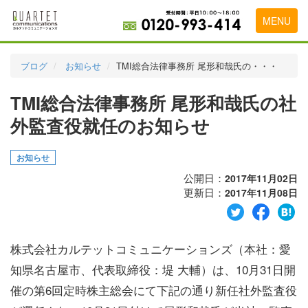
MENU
トップページ
ブログ
お知らせ
TMI総合法律事務所 尾形和哉氏の・・・
料金表
TMI総合法律事務所 尾形和哉氏の社
実績・お客様の声
外監査役就任のお知らせ
初めて導入をお考えの方
お知らせ
代理店の乗り換えをお考えの方
公開日：
2017年11月02日
更新日：
2017年11月08日
広告代理店・HP制作会社様へ
お申し込みから運用開始までの流れ
株式会社カルテットコミュニケーションズ（本社：愛
会社概要
知県名古屋市、代表取締役：堤 大輔）は、10月31日開
お問い合わせ
催の第6回定時株主総会にて下記の通り新任社外監査役