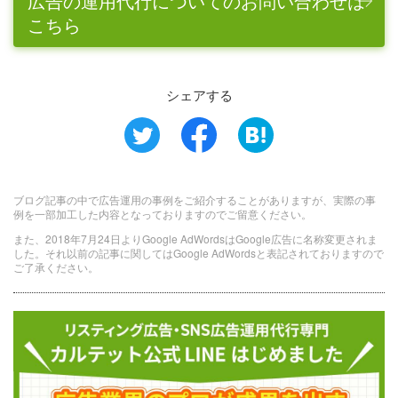
広告の運用代行についてのお問い合わせは
こちら
シェアする
ブログ記事の中で広告運用の事例をご紹介することがありますが、実際の事
例を一部加工した内容となっておりますのでご留意ください。
また、2018年7月24日よりGoogle AdWordsはGoogle広告に名称変更されま
した。それ以前の記事に関してはGoogle AdWordsと表記されておりますので
ご了承ください。