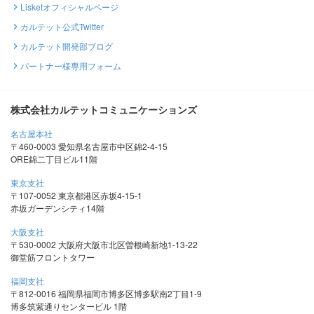
Lisketオフィシャルページ
カルテット公式Twitter
カルテット開発部ブログ
パートナー様専用フォーム
株式会社カルテットコミュニケーションズ
名古屋本社
〒460-0003 愛知県名古屋市中区錦2-4-15
ORE錦二丁目ビル11階
東京支社
〒107-0052 東京都港区赤坂4-15-1
赤坂ガーデンシティ14階
大阪支社
〒530-0002 大阪府大阪市北区曽根崎新地1-13-22
御堂筋フロントタワー
福岡支社
〒812-0016 福岡県福岡市博多区博多駅南2丁目1-9
博多筑紫通りセンタービル 1階