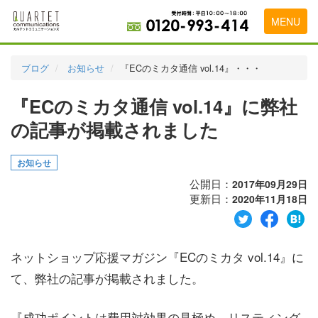
MENU
トップページ
ブログ
お知らせ
『ECのミカタ通信 vol.14』・・・
料金表
『ECのミカタ通信 vol.14』に弊社
実績・お客様の声
の記事が掲載されました
初めて導入をお考えの方
お知らせ
代理店の乗り換えをお考えの方
公開日：
2017年09月29日
更新日：
2020年11月18日
広告代理店・HP制作会社様へ
お申し込みから運用開始までの流れ
ネットショップ応援マガジン『ECのミカタ vol.14』に
会社概要
て、弊社の記事が掲載されました。
お問い合わせ
『成功ポイントは費用対効果の見極め リスティング