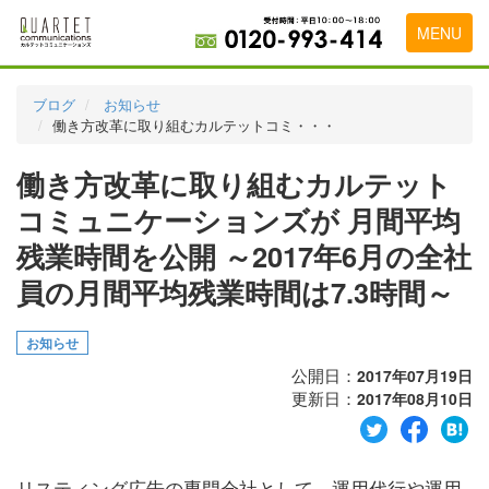
MENU
トップページ
ブログ
お知らせ
働き方改革に取り組むカルテットコミ・・・
料金表
働き方改革に取り組むカルテット
実績・お客様の声
コミュニケーションズが 月間平均
初めて導入をお考えの方
残業時間を公開 ～2017年6月の全社
代理店の乗り換えをお考えの方
員の月間平均残業時間は7.3時間～
広告代理店・HP制作会社様へ
お知らせ
お申し込みから運用開始までの流れ
公開日：
2017年07月19日
更新日：
2017年08月10日
会社概要
お問い合わせ
リスティング広告の専門会社として、運用代行や運用