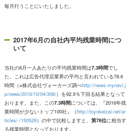
毎月行うことにいたしました。
2017年6月の自社内平均残業時間につ
いて
当社の6月一人あたりの平均残業時間は
でし
7.3時間
た。これは広告代理店業界の平均と言われている78.6
時間（※株式会社ヴォーカーズ調べ
http://news.mynavi.j
p/news/2016/10/04/306/
）を92.9％下回る結果となって
おります。また、この
については、『2016年残
7.3時間
業時間が少ないトップ100社』（
http://toyokeizai.net/ar
ticles/-/150528
）の中で比較しますと、
に相当す
第78位
る残業時間となっております。