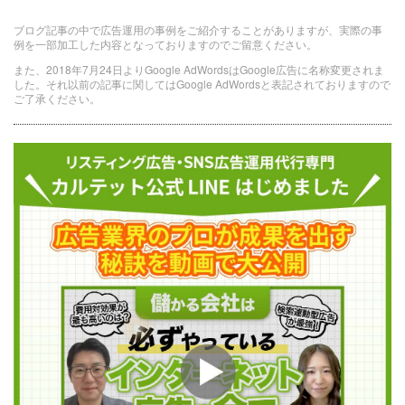
ブログ記事の中で広告運用の事例をご紹介することがありますが、実際の事
例を一部加工した内容となっておりますのでご留意ください。
また、2018年7月24日よりGoogle AdWordsはGoogle広告に名称変更されま
した。それ以前の記事に関してはGoogle AdWordsと表記されておりますので
ご了承ください。