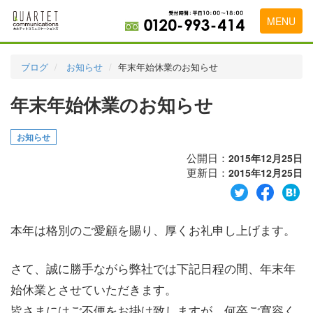
MENU
トップページ
ブログ
お知らせ
年末年始休業のお知らせ
料金表
年末年始休業のお知らせ
実績・お客様の声
お知らせ
初めて導入をお考えの方
公開日：
2015年12月25日
代理店の乗り換えをお考えの方
更新日：
2015年12月25日
広告代理店・HP制作会社様へ
本年は格別のご愛顧を賜り、厚くお礼申し上げます。
お申し込みから運用開始までの流れ
会社概要
さて、誠に勝手ながら弊社では下記日程の間、年末年
お問い合わせ
始休業とさせていただきます。
皆さまにはご不便をお掛け致しますが、何卒ご寛容く