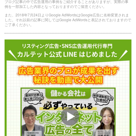
ブログ記事の中で広告運用の事例をご紹介することがありますが、実際の事
例を一部加工した内容となっておりますのでご留意ください。
また、2018年7月24日よりGoogle AdWordsはGoogle広告に名称変更されま
した。それ以前の記事に関してはGoogle AdWordsと表記されておりますので
ご了承ください。