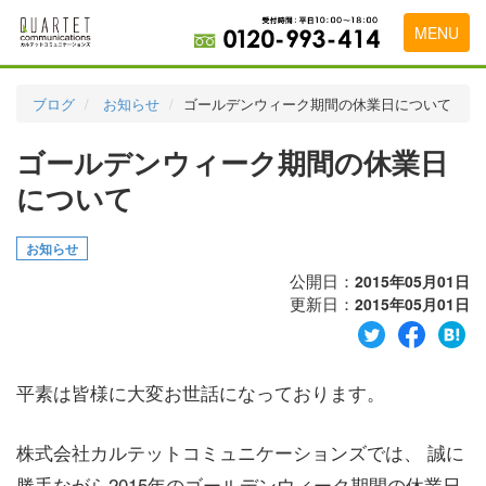
MENU
トップページ
ブログ
お知らせ
ゴールデンウィーク期間の休業日について
料金表
ゴールデンウィーク期間の休業日
実績・お客様の声
について
初めて導入をお考えの方
お知らせ
代理店の乗り換えをお考えの方
公開日：
2015年05月01日
更新日：
2015年05月01日
広告代理店・HP制作会社様へ
お申し込みから運用開始までの流れ
平素は皆様に大変お世話になっております。
会社概要
お問い合わせ
株式会社カルテットコミュニケーションズでは、 誠に
勝手ながら2015年のゴールデンウィーク期間の休業日