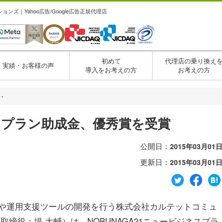
ズ｜Yahoo広告/Google広告正規代理店
初めて
代理店の乗り換え
実績・お客様の声
導入をお考えの方
お考えの方
・・
ネスプラン助成金、優秀賞を受賞
公開日：
2015年03月01
更新日：
2015年03月01
や運用支援ツールの開発を行う株式会社カルテットコミュ
締役：堤 大輔）は、NOBUNAGA21ニュービジネスプラ