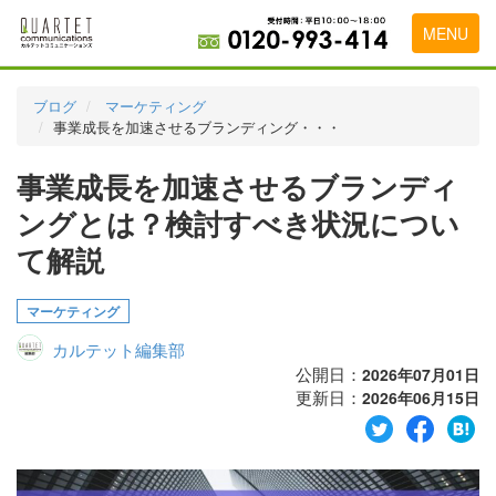
MENU
トップページ
ブログ
マーケティング
事業成長を加速させるブランディング・・・
料金表
事業成長を加速させるブランディ
実績・お客様の声
ングとは？検討すべき状況につい
初めて導入をお考えの方
て解説
代理店の乗り換えをお考えの方
マーケティング
広告代理店・HP制作会社様へ
カルテット編集部
お申し込みから運用開始までの流れ
公開日：
2026年07月01日
更新日：
2026年06月15日
会社概要
お問い合わせ