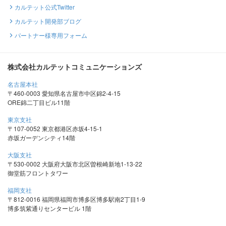
カルテット公式Twitter
カルテット開発部ブログ
パートナー様専用フォーム
株式会社カルテットコミュニケーションズ
名古屋本社
〒460-0003 愛知県名古屋市中区錦2-4-15
ORE錦二丁目ビル11階
東京支社
〒107-0052 東京都港区赤坂4-15-1
赤坂ガーデンシティ14階
大阪支社
〒530-0002 大阪府大阪市北区曽根崎新地1-13-22
御堂筋フロントタワー
福岡支社
〒812-0016 福岡県福岡市博多区博多駅南2丁目1-9
博多筑紫通りセンタービル 1階