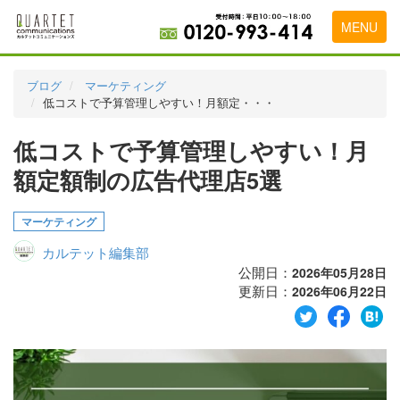
MENU
トップページ
ブログ
マーケティング
低コストで予算管理しやすい！月額定・・・
料金表
低コストで予算管理しやすい！月
実績・お客様の声
額定額制の広告代理店5選
初めて導入をお考えの方
代理店の乗り換えをお考えの方
マーケティング
カルテット編集部
広告代理店・HP制作会社様へ
公開日：
2026年05月28日
更新日：
お申し込みから運用開始までの流れ
2026年06月22日
会社概要
お問い合わせ