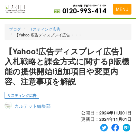
MENU
トップページ
ブログ
リスティング広告
【Yahoo!広告ディスプレイ広告・・・
料金表
【Yahoo!広告ディスプレイ広告】
実績・お客様の声
入札戦略と課金方式に関するβ版機
初めて導入をお考えの方
能の提供開始!追加項目や変更内
代理店の乗り換えをお考えの方
容、注意事項を解説
広告代理店・HP制作会社様へ
リスティング広告
お申し込みから運用開始までの流れ
カルテット編集部
会社概要
公開日：
2024年11月01日
更新日：
2024年11月01日
お問い合わせ