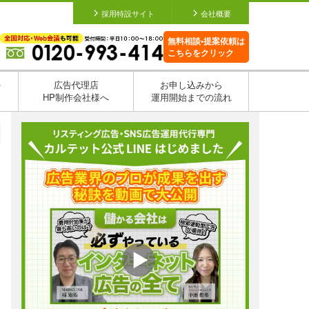
採用特設サイト
会社概要
無料相談•提案依頼は
こちらをクリック
を
広告代理店
お申し込みから
HP制作会社様へ
運用開始までの流れ
日
日