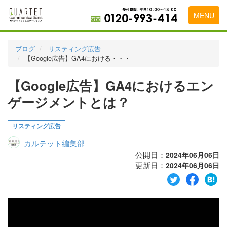
MENU
トップページ
ブログ
リスティング広告
【Google広告】GA4における・・・
料金表
【Google広告】GA4におけるエン
実績・お客様の声
ゲージメントとは？
初めて導入をお考えの方
代理店の乗り換えをお考えの方
リスティング広告
カルテット編集部
広告代理店・HP制作会社様へ
公開日：
2024年06月06日
更新日：
お申し込みから運用開始までの流れ
2024年06月06日
会社概要
お問い合わせ