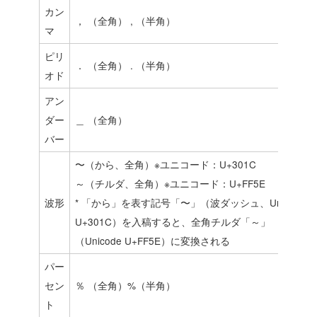
カン
， （全角） , （半角）
マ
ピリ
． （全角） . （半角）
オド
アン
ダー
＿ （全角）
バー
〜（から、全角）※ユニコード：U+301C
～（チルダ、全角）※ユニコード：U+FF5E
波形
* 「から」を表す記号「〜」（波ダッシュ、Unicode
U+301C）を入稿すると、全角チルダ「～」
（Unicode U+FF5E）に変換される
パー
セン
％ （全角）%（半角）
ト