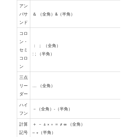
アン
パサ
＆ （全角）&（半角）
ンド
コロ
ン・
： ； （全角）
セミ
: ; （半角）
コロ
ン
三点
リー
… （全角）
ダー
ハイ
－（全角）-（半角）
フン
計算
＋ － ± × ÷ ＝ ≠ ∞ （全角）
記号
– +（半角）