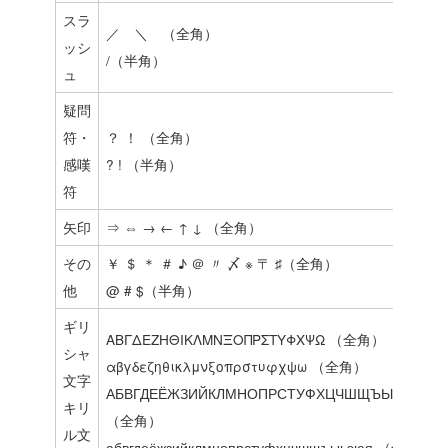
スラ
／ ＼ （全角）
ッシ
/（半角）
ュ
疑問
符・
？ ！ （全角）
感嘆
? ! （半角）
符
矢印
⇒ ⇔ → ← ↑ ↓ （全角）
その
￥ ＄ ＊ ＃ ♪ ＠ 〃 〆 ※ 〒 ♯（全角）
他
@ # $（半角）
ギリ
ΑΒΓΔΕΖΗΘΙΚΛΜΝΞΟΠΡΣΤΥΦΧΨΩ （全角）
シャ
αβγδεζηθικλμνξοπρστυφχψω （全角）
文字
АБВГДЕЁЖЗИЙКЛМНОПРСТУФХЦЧШЩЪЫЬЭЮЯ
キリ
（全角）
ル文
абвгдеёжзийклмнопрстуфхцчшщъыьэюя （全角）