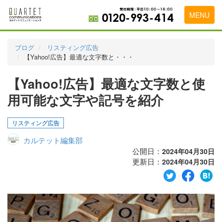
MENU
トップページ
ブログ
リスティング広告
【Yahoo!広告】最適な文字数と・・・
料金表
【Yahoo!広告】最適な文字数と使
実績・お客様の声
用可能な文字や記号を紹介
初めて導入をお考えの方
代理店の乗り換えをお考えの方
リスティング広告
カルテット編集部
広告代理店・HP制作会社様へ
公開日：
2024年04月30日
更新日：
お申し込みから運用開始までの流れ
2024年04月30日
会社概要
お問い合わせ