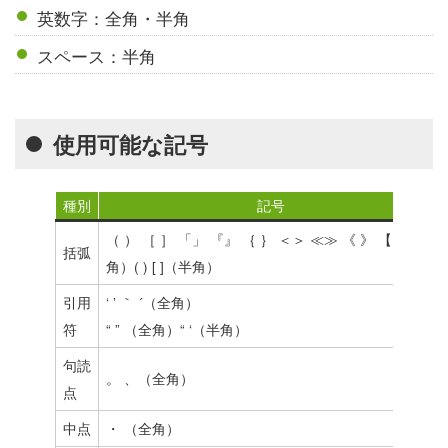
英数字：全角・半角
スペース：半角
使用可能な記号
種別
記号
（ ） ［ ］ 「」 『』 ｛ ｝ ＜＞ ≪≫ 《 》 【】（全
括弧
角）( ) [ ]（半角）
引用
‘ ’ ｀ ´（全角）
符
“ ” （全角）“ ‘（半角）
句読
。 、（全角）
点
中点
・ （全角）