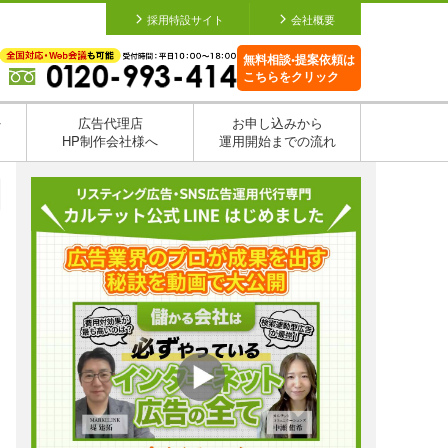
採用特設サイト
会社概要
無料相談•提案依頼は
こちらをクリック
を
広告代理店
お申し込みから
HP制作会社様へ
運用開始までの流れ
日
日