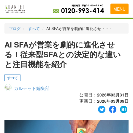
MENU
トップページ
ブログ
すべて
AI SFAが営業を劇的に進化させ・・・
料金表
AI SFAが営業を劇的に進化させ
実績・お客様の声
る！従来型SFAとの決定的な違い
初めて導入をお考えの方
と注目機能を紹介
代理店の乗り換えをお考えの方
すべて
広告代理店・HP制作会社様へ
カルテット編集部
公開日：
2026年03月31日
お申し込みから運用開始までの流れ
更新日：
2026年03月09日
会社概要
お問い合わせ