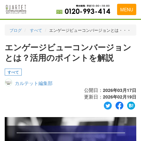
MENU
トップページ
ブログ
すべて
エンゲージビューコンバージョンとは・・・
料金表
エンゲージビューコンバージョン
実績・お客様の声
とは？活用のポイントを解説
初めて導入をお考えの方
すべて
代理店の乗り換えをお考えの方
カルテット編集部
広告代理店・HP制作会社様へ
公開日：
2026年03月17日
更新日：
2026年02月19日
お申し込みから運用開始までの流れ
会社概要
お問い合わせ