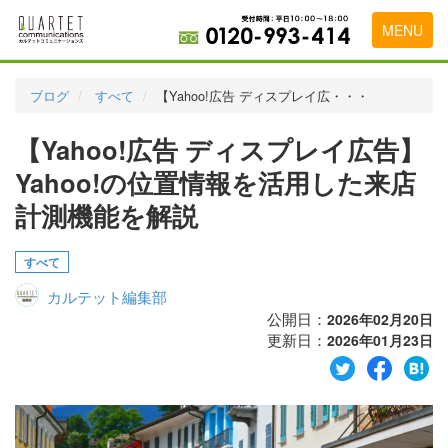
MENU
トップページ
ブログ
すべて
【Yahoo!広告 ディスプレイ広・・・
料金表
【Yahoo!広告 ディスプレイ広告】
実績・お客様の声
Yahoo!の位置情報を活用した来店
初めて導入をお考えの方
計測機能を解説
代理店の乗り換えをお考えの方
すべて
広告代理店・HP制作会社様へ
カルテット編集部
公開日：
2026年02月20日
お申し込みから運用開始までの流れ
更新日：
2026年01月23日
会社概要
お問い合わせ