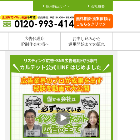
採用特設サイト
会社概要
無料相談•提案依頼は
こちらをクリック
を
広告代理店
お申し込みから
HP制作会社様へ
運用開始までの流れ
日
日