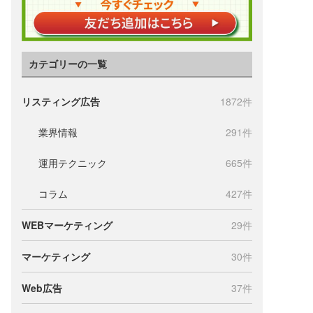
カテゴリーの一覧
リスティング広告
1872件
業界情報
291件
運用テクニック
665件
コラム
427件
WEBマーケティング
29件
マーケティング
30件
Web広告
37件