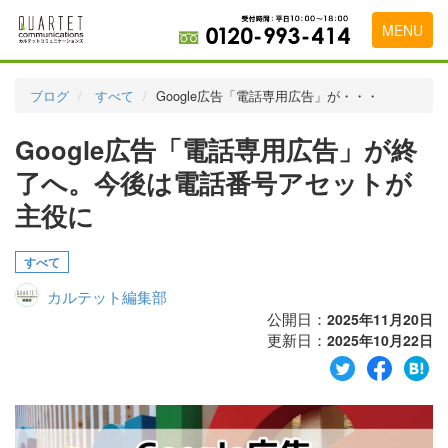
MENU
トップページ
ブログ
すべて
Google広告「電話専用広告」が・・・
料金表
Google広告「電話専用広告」が終
実績・お客様の声
了へ。今後は電話番号アセットが
初めて導入をお考えの方
主役に
代理店の乗り換えをお考えの方
すべて
広告代理店・HP制作会社様へ
カルテット編集部
公開日：
2025年11月20日
お申し込みから運用開始までの流れ
更新日：
2025年10月22日
会社概要
お問い合わせ