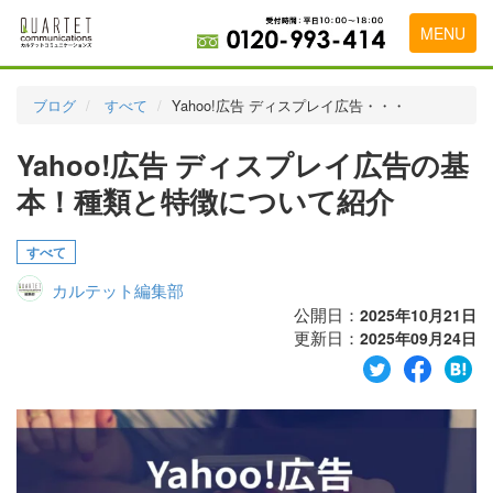
MENU
トップページ
ブログ
すべて
Yahoo!広告 ディスプレイ広告・・・
料金表
Yahoo!広告 ディスプレイ広告の基
実績・お客様の声
本！種類と特徴について紹介
初めて導入をお考えの方
すべて
代理店の乗り換えをお考えの方
カルテット編集部
広告代理店・HP制作会社様へ
公開日：
2025年10月21日
更新日：
2025年09月24日
お申し込みから運用開始までの流れ
会社概要
お問い合わせ