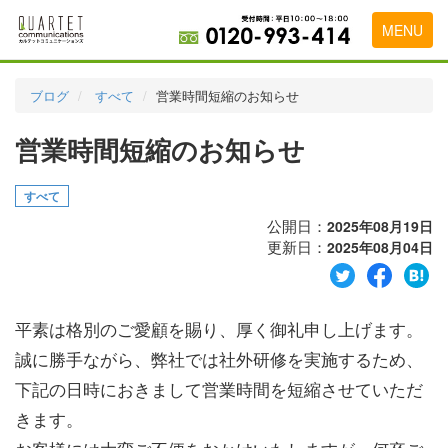
MENU
トップページ
ブログ
すべて
営業時間短縮のお知らせ
料金表
営業時間短縮のお知らせ
実績・お客様の声
すべて
初めて導入をお考えの方
公開日：
2025年08月19日
代理店の乗り換えをお考えの方
更新日：
2025年08月04日
広告代理店・HP制作会社様へ
平素は格別のご愛顧を賜り、厚く御礼申し上げます。
お申し込みから運用開始までの流れ
誠に勝手ながら、弊社では社外研修を実施するため、
会社概要
下記の日時におきまして営業時間を短縮させていただ
お問い合わせ
きます。