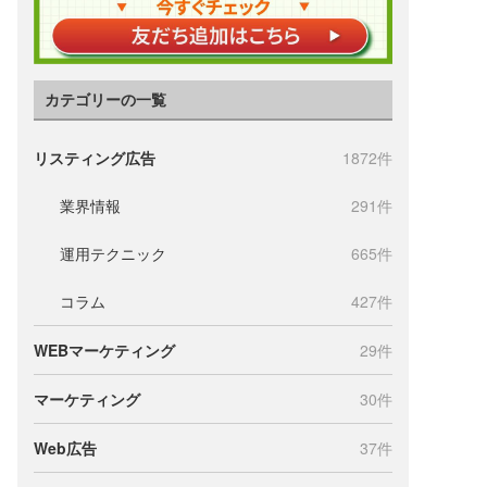
カテゴリーの一覧
リスティング広告
1872件
業界情報
291件
運用テクニック
665件
コラム
427件
WEBマーケティング
29件
マーケティング
30件
Web広告
37件