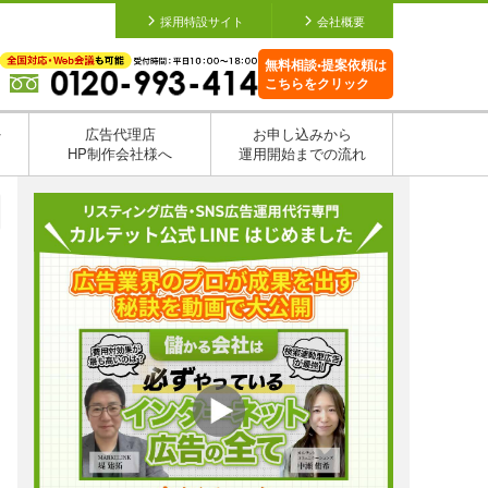
採用特設サイト
会社概要
無料相談•提案依頼は
こちらをクリック
を
広告代理店
お申し込みから
HP制作会社様へ
運用開始までの流れ
日
日