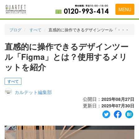
MENU
トップページ
ブログ
すべて
直感的に操作できるデザインツール「・・・
料金表
直感的に操作できるデザインツー
実績・お客様の声
ル「Figma」とは？使用するメリ
初めて導入をお考えの方
ットを紹介
代理店の乗り換えをお考えの方
すべて
広告代理店・HP制作会社様へ
カルテット編集部
公開日：
2025年08月27日
お申し込みから運用開始までの流れ
更新日：
2025年07月30日
会社概要
お問い合わせ