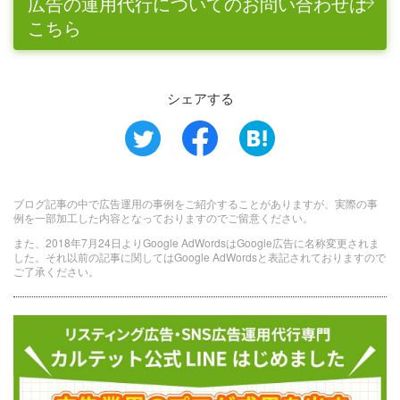
広告の運用代行についてのお問い合わせは
こちら
シェアする
ブログ記事の中で広告運用の事例をご紹介することがありますが、実際の事
例を一部加工した内容となっておりますのでご留意ください。
また、2018年7月24日よりGoogle AdWordsはGoogle広告に名称変更されま
した。それ以前の記事に関してはGoogle AdWordsと表記されておりますので
ご了承ください。