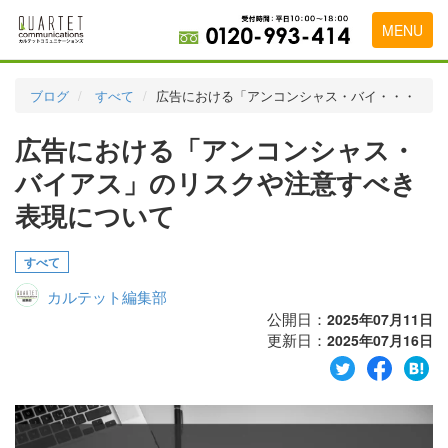
MENU
トップページ
ブログ
すべて
広告における「アンコンシャス・バイ・・・
料金表
広告における「アンコンシャス・
実績・お客様の声
バイアス」のリスクや注意すべき
初めて導入をお考えの方
表現について
代理店の乗り換えをお考えの方
すべて
広告代理店・HP制作会社様へ
カルテット編集部
公開日：
2025年07月11日
お申し込みから運用開始までの流れ
更新日：
2025年07月16日
会社概要
お問い合わせ