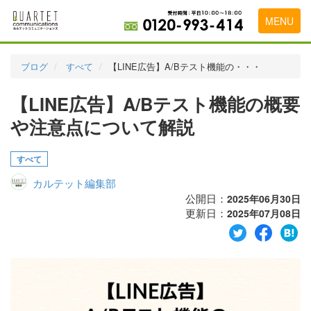
MENU
トップページ
ブログ
すべて
【LINE広告】A/Bテスト機能の・・・
料金表
【LINE広告】A/Bテスト機能の概要
実績・お客様の声
や注意点について解説
初めて導入をお考えの方
すべて
代理店の乗り換えをお考えの方
カルテット編集部
広告代理店・HP制作会社様へ
公開日：
2025年06月30日
更新日：
2025年07月08日
お申し込みから運用開始までの流れ
会社概要
お問い合わせ