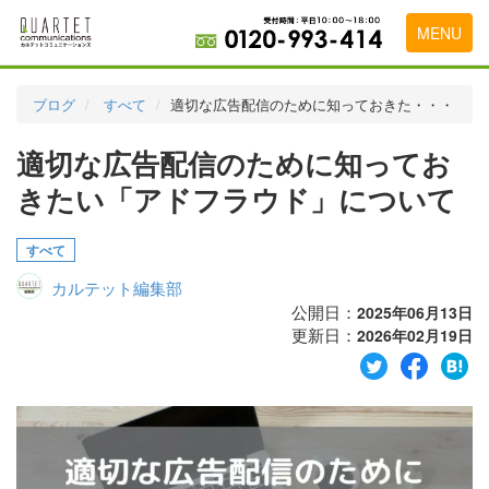
MENU
トップページ
ブログ
すべて
適切な広告配信のために知っておきた・・・
料金表
適切な広告配信のために知ってお
実績・お客様の声
きたい「アドフラウド」について
初めて導入をお考えの方
すべて
代理店の乗り換えをお考えの方
カルテット編集部
広告代理店・HP制作会社様へ
公開日：
2025年06月13日
更新日：
2026年02月19日
お申し込みから運用開始までの流れ
会社概要
お問い合わせ